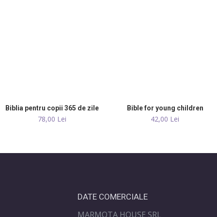
Biblia pentru copii 365 de zile
Set 28 carduri cu versete
Bible for young children
78,00 Lei
8,30 Lei
42,00 Lei
10,00 Lei
DATE COMERCIALE
MARMOTA HOUSE SRL