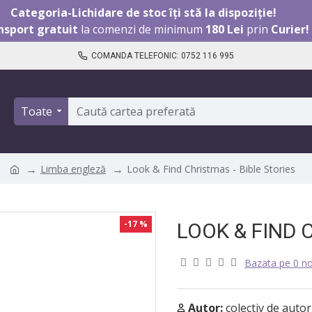
Categoria-Lichidare de stoc îți stă la dispoziție!
nsport gratuit
la comenzi de minimum
180 Lei
prin
Curier!
COMANDA TELEFONIC: 0752 116 995
Toate
Limba engleză
Look & Find Christmas - Bible Stories
-17 %
LOOK & FIND 
Bazata pe 0 no
Autor:
colectiv de autor