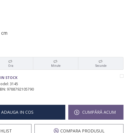
1 cm
Ora
Minute
Secunde
IN STOCK
odel:
3145
SBN:
9788792105790
ADAUGA IN COS
CUMPĂRĂ ACUM
HLIST
COMPARA PRODUSUL