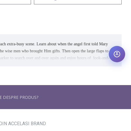
ach extra-busy scene. Learn about when the angel first told Mary
 the wise men who brought Him gifts. Then open the large flaps to
 marker to search over and over again and enjoy hours of look-and-
RE DESPRE PRODUS?
DIN ACCELASI BRAND