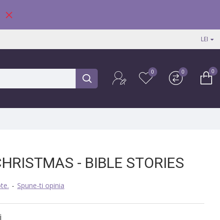
LEI
0
0
0
CHRISTMAS - BIBLE STORIES
te.
-
Spune-ti opinia
i