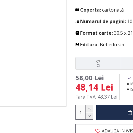
Coperta:
cartonată
Numarul de pagini:
10
Format carte:
30.5 x 2
Editura:
Bebedream
Zi
58,00 Lei
48,14 Lei
M
I
Fara TVA: 43,37 Lei
ADAUGA IN WIS