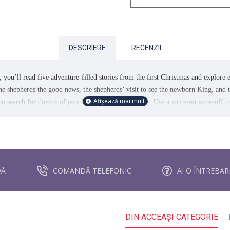
DESCRIERE
RECENZII
u’ll read five adventure-filled stories from the first Christmas and explore e
the shepherds the good news, the shepherds’ visit to see the newborn King, and
can search for dozens of people, animals, and objects. Use a write-on wipe-off
DĂ
COMANDĂ TELEFONIC
AI O ÎNTREBA
DIN ACCEAŞI CATEGORIE