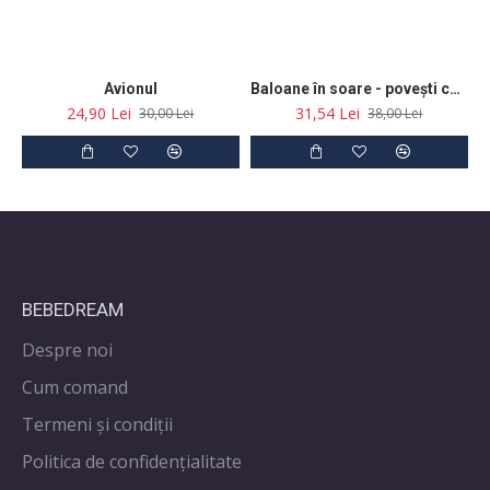
Avionul
Baloane în soare - povești cu tâlc
24,90 Lei
31,54 Lei
30,00 Lei
38,00 Lei
BEBEDREAM
Despre noi
Cum comand
Termeni și condiții
Politica de confidenţialitate