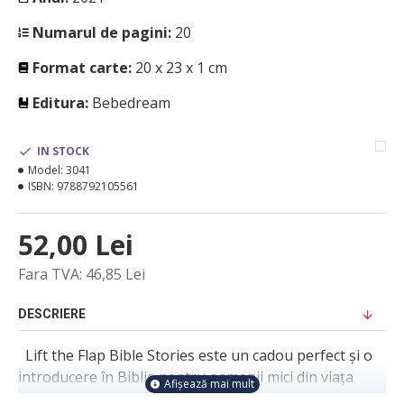
Numarul de pagini:
20
Format carte:
20 x 23 x 1 cm
Editura:
Bebedream
IN STOCK
Model:
3041
ISBN:
9788792105561
52,00 Lei
Fara TVA: 46,85 Lei
DESCRIERE
Lift the Flap Bible Stories este un cadou perfect și o
introducere în Biblie pentru oamenii mici din viața
noastră. Treisprezece dintre cele mai iubite povești