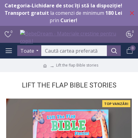
Categoria-Lichidare de stoc îți stă la dispoziție!
Transport gratuit
la comenzi de minimum
180 Lei
prin
Curier!
0
0
0
Toate
Lift the flap Bible stories
LIFT THE FLAP BIBLE STORIES
TOP VANZĂRI