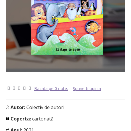
Bazata pe 0 note.
-
Spune-ti opinia
Autor:
Colectiv de autori
Coperta:
cartonată
Anul:
2021