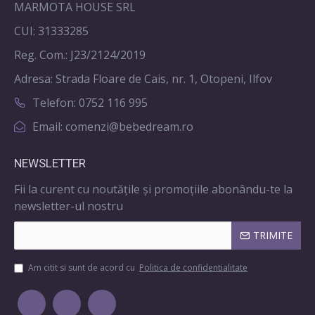
MARMOTA HOUSE SRL
CUI: 31333285
Reg. Com.: J23/2124/2019
Adresa: Strada Floare de Cais, nr. 1, Otopeni, Ilfov
Telefon: 0752 116 995
Email: comenzi@bebedream.ro
NEWSLETTER
Fii la curent cu noutățile și promoțiile abonându-te la
newsletter-ul nostru
TRIMITE
Am citit si sunt de acord cu
Politica de confidentialitate
Ana de la BebeDream
Materiale creștine pentru copii