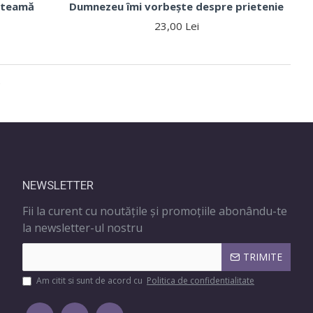
 teamă
Dumnezeu îmi vorbește despre prietenie
23,00 Lei
.
NEWSLETTER
Fii la curent cu noutățile și promoțiile abonându-te
la newsletter-ul nostru
TRIMITE
Am citit si sunt de acord cu
Politica de confidentialitate