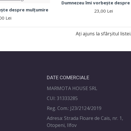
Dumnezeu îmi vorbește despre
ște despre mulțumire
23,00 Lei
00 Lei
Ați ajuns la sfârșitul listei
DATE COMERCIALE
MARMOTA HOUSE SRL
CUI: 31333285
Reg. Com.: J23/2124/2019
Adresa: Strada Floare de Cais, nr. 1,
Otopeni, Ilfov