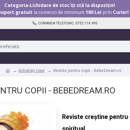
Categoria-Lichidare de stoc îți stă la dispoziție!
nsport gratuit
la comenzi de minimum
180 Lei
prin
Curier!
COMANDA TELEFONIC: 0752 116 995
Activități copii
Reviste pentru copii - BebeDream.ro
ENTRU COPII - BEBEDREAM.RO
Reviste creștine pentru 
spiritual