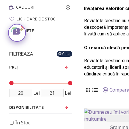
CADOURI
Învățarea valorilor c
LICHIDARE DE STOC
Revistele creștine nu su
Ana de la BebeDream
1
descoperă importanța bun
Materiale creștine pentru copii
PACHETE
învață cum să aplice ac
O resursă ideală pen
FILTREAZA
Clear
Revistele creștine sunt 
PREŢ
educatorii și liderii sp
gândirea critică în rapo
Compara
Lei
Lei
DISPONIBILITATE
În Stoc
Gramma 