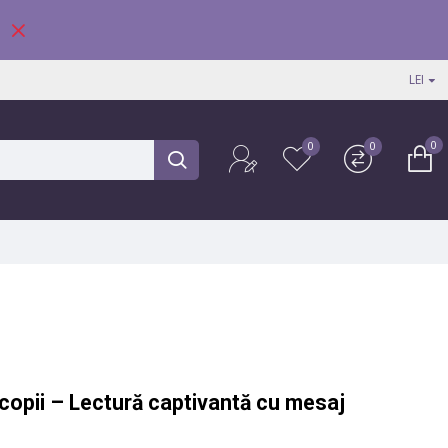
LEI
0
0
0
copii – Lectură captivantă cu mesaj 