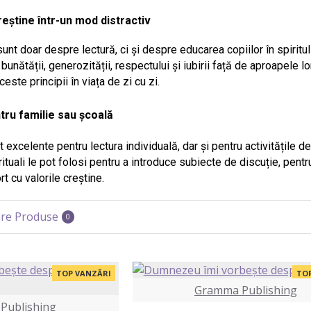
reștine într-un mod distractiv
nt doar despre lectură, ci și despre educarea copiilor în spiritul val
ătății, generozității, respectului și iubirii față de aproapele lor. 
este principii în viața de zi cu zi.
tru familie sau școală
excelente pentru lectura individuală, dar și pentru activitățile de g
irituali le pot folosi pentru a introduce subiecte de discuție, pentr
rt cu valorile creștine.
re Produse
0
TOP VANZĂRI
TO
Gramma Publishing
Publishing