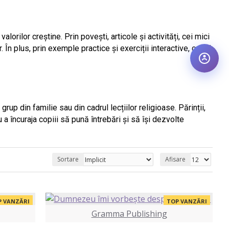
orilor creștine. Prin povești, articole și activități, cei mici 
În plus, prin exemple practice și exerciții interactive, copiii 
rup din familie sau din cadrul lecțiilor religioase. Părinții, 
u a încuraja copiii să pună întrebări și să își dezvolte 
Sortare
Afisare
P VANZĂRI
TOP VANZĂRI
Gramma Publishing