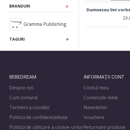
BRANDURI
Dumnezeu îmi vorbe
23,
Gramma Publishing
TAGURI
BEBEDREAM
INFORMAŢII CONT
Despre noi
Contul meu
Cum comand
Comenzile mele
Termeni și condiții
Newsletter
Politica de confidenţialitate
Vouchere
Politica de utilizare a cookie-urilor
Returnare produse