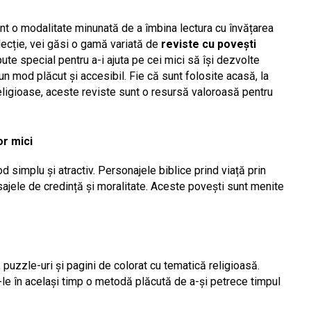
nt o modalitate minunată de a îmbina lectura cu învățarea 
lecție, vei găsi o gamă variată de 
reviste cu povești 
ute special pentru a-i ajuta pe cei mici să își dezvolte 
n mod plăcut și accesibil. Fie că sunt folosite acasă, la 
religioase, aceste reviste sunt o resursă valoroasă pentru 
or mici
od simplu și atractiv. Personajele biblice prind viață prin 
esajele de credință și moralitate. Aceste povești sunt menite 
, puzzle-uri
și pagini de colorat cu tematică religioasă. 
-le în același timp o metodă plăcută de a-și petrece timpul 