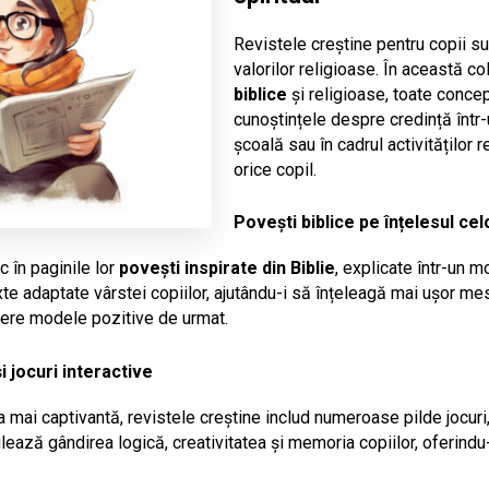
Revistele creștine pentru copii su
valorilor religioase. În această co
biblice 
și religioase, toate concep
cunoștințele despre credință într-u
școală sau în cadrul activităților 
orice copil.
Povești biblice pe înțelesul cel
 în paginile lor 
povești inspirate din Biblie
, explicate într-un m
texte adaptate vârstei copiilor, ajutându-i să înțeleagă mai ușor m
ofere modele pozitive de urmat.
i jocuri interactive
a mai captivantă, revistele creștine includ numeroase pilde jocuri
lează gândirea logică, creativitatea și memoria copiilor, oferindu