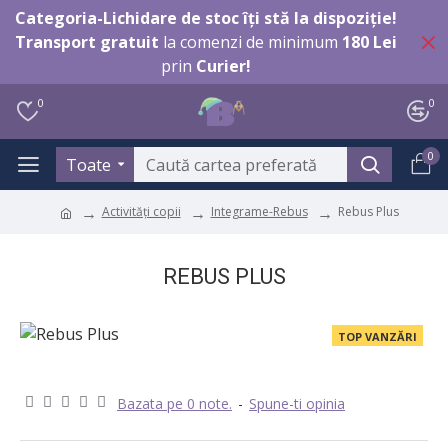
Categoria-Lichidare de stoc îți stă la dispoziție!
Transport gratuit
la comenzi de minimum
180 Lei
prin
Curier!
0
0
0
Toate
Activități copii
Integrame-Rebus
Rebus Plus
REBUS PLUS
TOP VANZĂRI
Bazata pe 0 note.
-
Spune-ti opinia