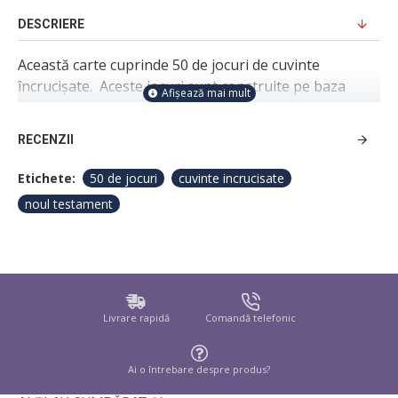
DESCRIERE
Această carte cuprinde 50 de jocuri de cuvinte
încrucişate. Aceste jocuri sunt construite pe baza
textelor biblice din Noul Testament.
RECENZII
Etichete:
50 de jocuri
cuvinte incrucisate
noul testament
Livrare rapidă
Comandă telefonic
Ai o întrebare despre produs?