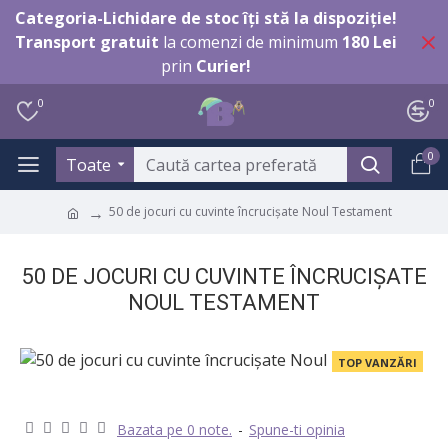
Categoria-Lichidare de stoc îți stă la dispoziție!
Transport gratuit
la comenzi de minimum
180 Lei
prin
Curier!
0
0
0
Toate
50 de jocuri cu cuvinte încrucişate Noul Testament
50 DE JOCURI CU CUVINTE ÎNCRUCIŞATE
NOUL TESTAMENT
TOP VANZĂRI
Bazata pe 0 note.
-
Spune-ti opinia