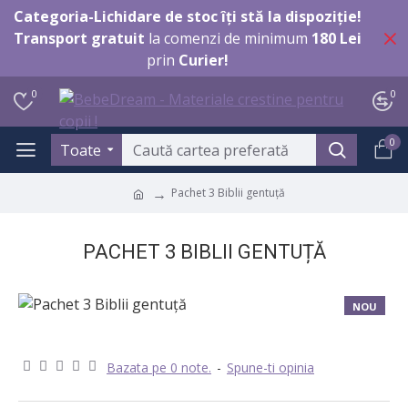
Categoria-Lichidare de stoc îți stă la dispoziție!
Transport gratuit
la comenzi de minimum
180 Lei
prin
Curier!
0
0
0
Toate
Pachet 3 Biblii gentuță
PACHET 3 BIBLII GENTUȚĂ
NOU
-22 %
Bazata pe 0 note.
-
Spune-ti opinia