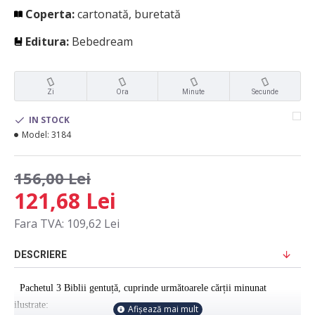
Coperta:
cartonată, buretată
Editura:
Bebedream
Zi
Ora
Minute
Secunde
IN STOCK
Model:
3184
156,00 Lei
121,68 Lei
Fara TVA: 109,62 Lei
DESCRIERE
Pachetul 3 Biblii gentuță, cuprinde următoarele cărții minunat
ilustrate: