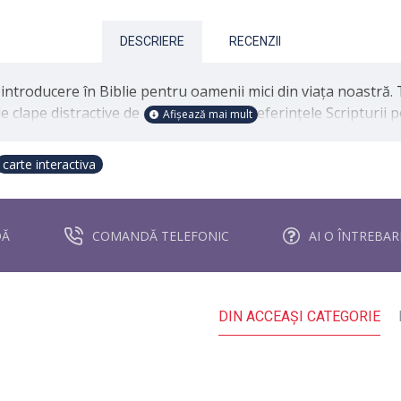
DESCRIERE
RECENZII
 introducere în Biblie pentru oamenii mici din viața noastră. 
clape distractive de deschis. Include referințele Scripturii pe
carte interactiva
DĂ
COMANDĂ TELEFONIC
AI O ÎNTREBA
DIN ACCEAŞI CATEGORIE