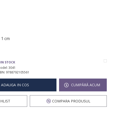
x 1 cm
IN STOCK
odel:
3041
SBN:
9788792105561
ADAUGA IN COS
CUMPĂRĂ ACUM
HLIST
COMPARA PRODUSUL