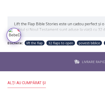
Lift the Flap Bible Stories este un cadou perfect și o
Ana de la BebeDream
Vechiul și Noul Testament sunt aduse la viață cu 32 de 
1
Materiale creștine pentru copii
Etichete:
lift the flap
32 flaps to open
povesti biblice
LIVRARE RAPI
ALŢI AU CUMPĂRAT ŞI