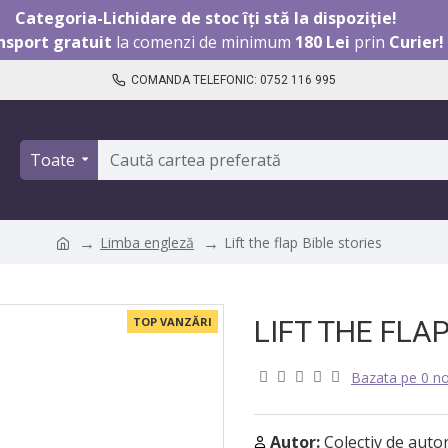
Categoria-Lichidare de stoc îți stă la dispoziție!
nsport gratuit
la comenzi de minimum
180 Lei
prin
Curier!
COMANDA TELEFONIC: 0752 116 995
Toate
Limba engleză
Lift the flap Bible stories
TOP VANZĂRI
LIFT THE FLA
Bazata pe 0 no
Autor:
Colectiv de autor