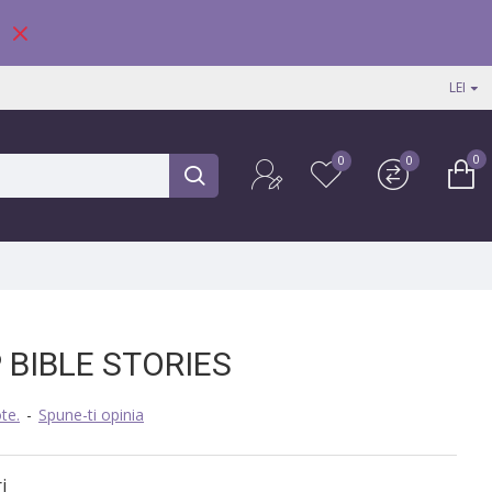
LEI
0
0
0
P BIBLE STORIES
te.
-
Spune-ti opinia
i