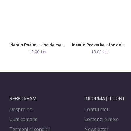
Identio Psalmi - Joc de memorie
Identio Proverbe - Joc de memorie
15,00 Lei
15,00 Lei
BEBEDREAM
INFORMAŢII CONT
Despre noi
Contul meu
Cum comand
Comenzile mele
Termeni și condiții
Newsletter