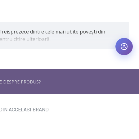
Treisprezece dintre cele mai iubite povești din
ntru citire ulterioară.
RE DESPRE PRODUS?
DIN ACCELASI BRAND