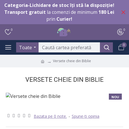
Categoria-Lichidare de stoc îți stă la dispoziție!
Transport gratuit
la comenzi de minimum
180 Lei
prin
Curier!
0
0
0
Toate
Versete cheie din Biblie
VERSETE CHEIE DIN BIBLIE
NOU
TOP VANZĂRI
Bazata pe 0 note.
-
Spune-ti opinia