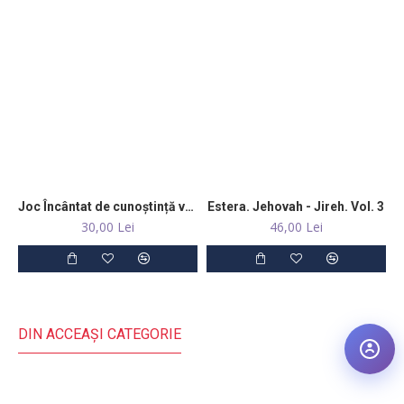
Psalmul 119:9
Strâng Cuvântul Tău în inima mea, ca să nu păcătuiesc împotriva
Ta.
Psalmul 119:9
Joc Încântat de cunoștință vol.1-cu personaje din Biblie
Estera. Jehovah - Jireh. Vol. 3
30,00 Lei
46,00 Lei
DIN ACCEAŞI CATEGORIE