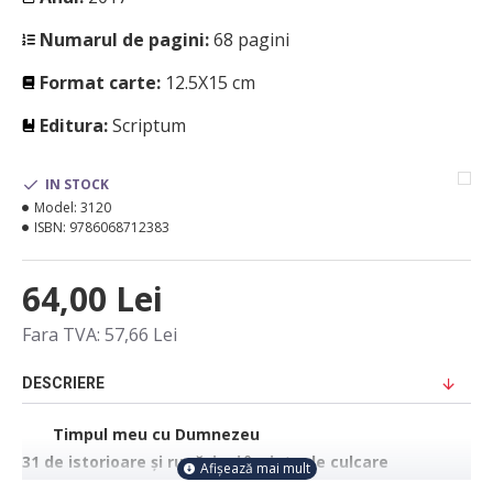
Numarul de pagini:
68 pagini
Format carte:
12.5X15 cm
Editura:
Scriptum
IN STOCK
Model:
3120
ISBN:
9786068712383
64,00 Lei
Fara TVA: 57,66 Lei
DESCRIERE
Timpul meu cu Dumnezeu
31 de istorioare și rugăciuni înainte de culcare
Iubește-L pe Dumnezeu în fiecare zi tot mai mult