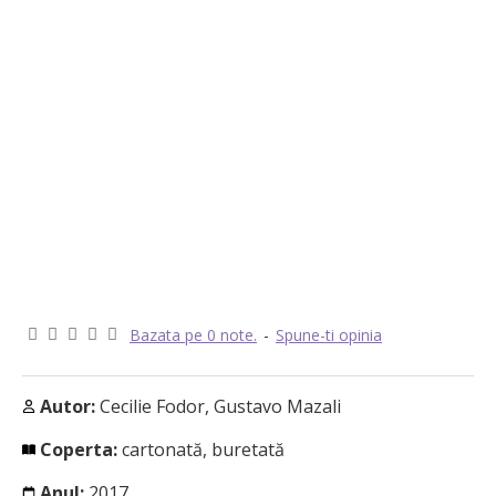
Bazata pe 0 note.
-
Spune-ti opinia
Autor:
Cecilie Fodor, Gustavo Mazali
Coperta:
cartonată, buretată
Anul:
2017