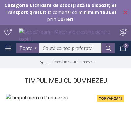
Categoria-Lichidare de stoc îți stă la dispoziție!
Transport gratuit
la comenzi de minimum
180 Lei
prin
Curier!
0
0
0
Toate
Timpul meu cu Dumnezeu
TIMPUL MEU CU DUMNEZEU
TOP VANZĂRI