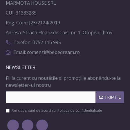
MARMOTA HOUSE SRL
CUI: 31333285
Reg. Com.: J23/2124/2019
Adresa: Strada Floare de Cais, nr. 1, Otopeni, Ilfov
Telefon: 0752 116 995
Email: comenzi@bebedream.ro
NEWSLETTER
Fii la curent cu noutățile și promoțiile abonându-te la
newsletter-ul nostru
TRIMITE
Am citit si sunt de acord cu
Politica de confidentialitate
Ana de la BebeDream
Materiale creștine pentru copii