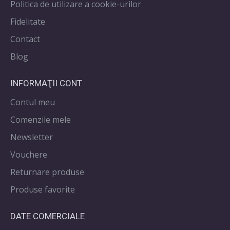
Politica de utilizare a cookie-urilor
Cea din urmă Cină
Fidelitate
Dragostea învinge
O mare surpriză
Contact
Cerul
Blog
INFORMAŢII CONT
Contul meu
Comenzile mele
Newsletter
Vouchere
Returnare produse
Produse favorite
DATE COMERCIALE