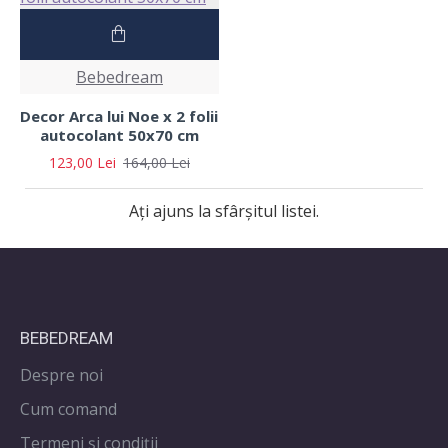
Bebedream
Decor Arca lui Noe x 2 folii
autocolant 50x70 cm
123,00 Lei
164,00 Lei
Ați ajuns la sfârșitul listei.
BEBEDREAM
Despre noi
Cum comand
Termeni și condiții