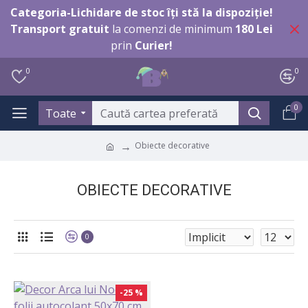
Categoria-Lichidare de stoc îți stă la dispoziție!
Transport gratuit
la comenzi de minimum
180 Lei
prin
Curier!
0
0
0
Toate
Obiecte decorative
OBIECTE DECORATIVE
0
-25 %