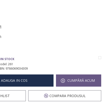
1
m
IN STOCK
odel:
261
SBN:
9786069034309
ADAUGA IN COS
CUMPĂRĂ ACUM
HLIST
COMPARA PRODUSUL