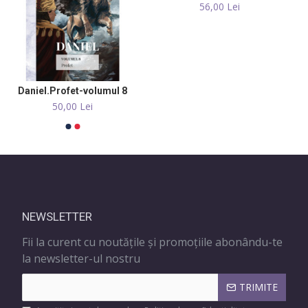
56,00 Lei
Daniel.Profet-volumul 8
50,00 Lei
NEWSLETTER
Fii la curent cu noutățile și promoțiile abonându-te
la newsletter-ul nostru
TRIMITE