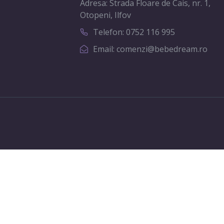
Adresa: Strada Floare de Cais, nr. 1,
Otopeni, Ilfov
Telefon: 0752 116 995
Email: comenzi@bebedream.ro