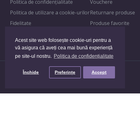
Politica de confidenţialitate
Vouchere
Politica de utilizare a cookie-urilor
Returnare produse
Fidelitate
Produse favorite
Contact
Acest site web folosește cookie-uri pentru a
Blog
vă asigura că aveți cea mai bună experiență
pe site-ul nostru.
Politica de confidențialitate
© 2024 - Toate drepturile rezervate!
Închide
Preferințe
Accept