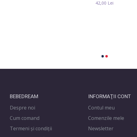
42,00 Lei
42,00 Lei
Biruitor
40,00 Lei
BEBEDREAM
INFORMAŢII CONT
Despre noi
Contul meu
Cum comand
Comenzile mele
Termeni și condiții
Newsletter