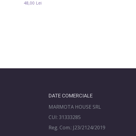
48,00 Lei
Camera de comandă
40,00 Lei
DATE COMERCIALE
MARMOTA HOUSE SRL
CUI: 31333285
Reg. Com.: J23/2124/2019