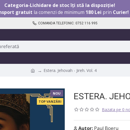
Categoria-Lichidare de stoc îți stă la dispoziție!
nsport gratuit
la comenzi de minimum
180 Lei
prin
Curier!
COMANDA TELEFONIC: 0752 116 995
Estera. Jehovah - Jireh. Vol. 4
NOU
ESTERA. JEHOV
TOP VANZĂRI
Bazata pe 0 no
Autor:
Paul Boeru