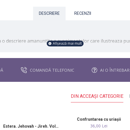
DESCRIERE
RECENZII
 o descriere amanuntita a evenimentelor care ilustreaza pu
ezeu manifestate in acele vremuri, autorul sugereaza citirea 
or prezentate in aceasta carte.
DĂ
COMANDĂ TELEFONIC
AI O ÎNTREBA
n realitate exista mai putina fictiune in ele decat pare.
reale preluate din documente istorice si arheologice recent
DIN ACCEAŞI CATEGORIE
tul fiecaui volum vin in ajutorul cititorilor avizi dupa mai mul
Confruntarea cu uriaşii
36,00 Lei
Estera. Jehovah - Jireh. Vol. 1