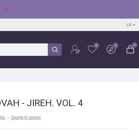
LEI
0
0
0
AH - JIREH. VOL. 4
te.
-
Spune-ti opinia