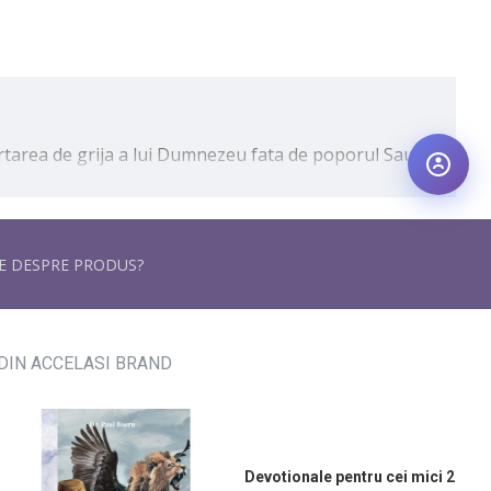
rtarea de grija a lui Dumnezeu fata de poporul Sau,
cartilor biblice Daniel si Neemia, carti care descriu
RE DESPRE PRODUS?
e.
DIN ACCELASI BRAND
te informatii istorice si culturale.
Devotionale pentru cei mici 2